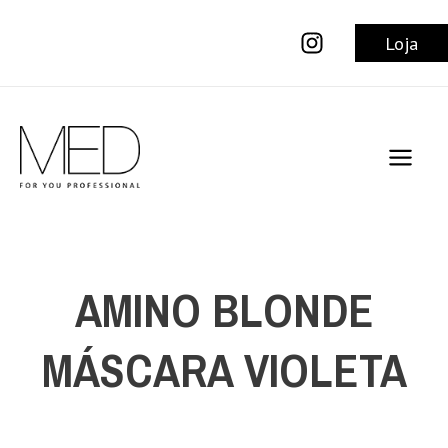
Ir
para
Loja
o
conteúdo
Main
Men
AMINO BLONDE
MÁSCARA VIOLETA