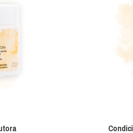
utora
Condic