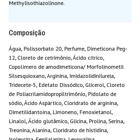
Methylisothiazolinone.
Composição
Água, Polissorbato 20, Perfume, Dimeticona Peg-
12, Cloreto de cetrimônio, Ácido cítrico,
Copolímero de amodimeticona/ Morfolinometil
Silsesquioxano, Arginina, Imidazolidinilureia,
Tridecete-5, Edetato Dissódico, Glicerol, Cloreto
de Poliacrilamidopropiltrimônio, Pidolato de
sódio, Ácido Aspártico, Cloridrato de arginina,
Dimetilidantoína, Limoneno, Fenoxietanol,
Linalol, Ácido glutâmico, Glicina, Prolina, Serina,
Treonina, Alanina, Cloridrato de histidina,
Isoleucina, Fenilalanina, Levovalina