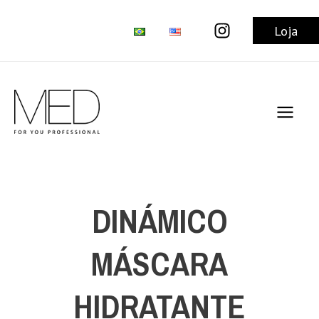
Ir
al
Loja
contenido
Main
Men
DINÁMICO
MÁSCARA
HIDRATANTE