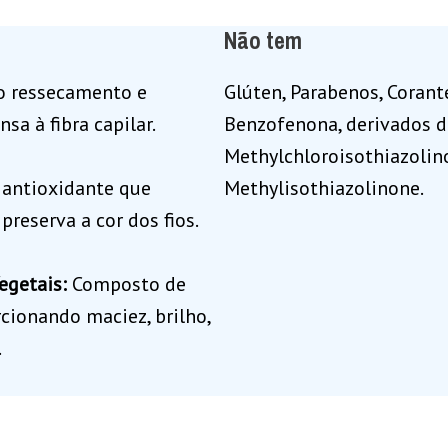
Não tem
o ressecamento e
Glúten, Parabenos, Corant
sa à fibra capilar.
Benzofenona, derivados d
Methylchloroisothiazolin
 antioxidante que
Methylisothiazolinone.
preserva a cor dos fios.
Vegetais:
Composto de
orcionando maciez, brilho,
.