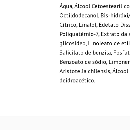
Água, Álcool Cetoestearílico
Octildodecanol, Bis-hidróxi
Cítrico, Linalol, Edetato Dis
Poliquatérnio-7, Extrato da s
glicosídeo, Linoleato de eti
Salicilato de benzila, Fosf
Benzoato de sódio, Limoneno,
Aristotelia chilensis, Álcool
deidroacético.