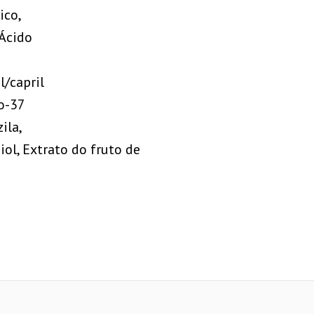
ico,
 Ácido
l/capril
io-37
ila,
iol, Extrato do fruto de