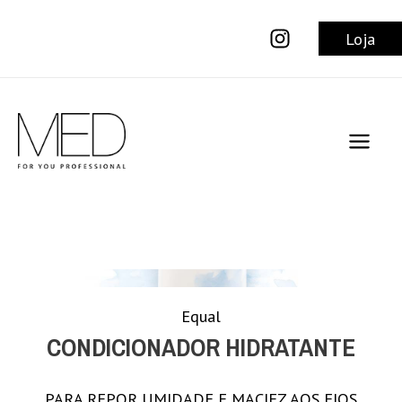
Ir
para
Loja
o
conteúdo
Main
Men
Equal
CONDICIONADOR HIDRATANTE
PARA REPOR UMIDADE E MACIEZ AOS FIOS