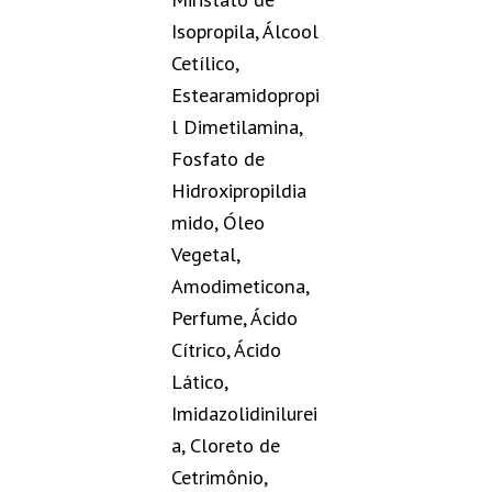
Isopropila, Álcool
Cetílico,
Estearamidopropi
l Dimetilamina,
Fosfato de
Hidroxipropildia
mido, Óleo
Vegetal,
Amodimeticona,
Perfume, Ácido
Cítrico, Ácido
Lático,
Imidazolidinilurei
a, Cloreto de
Cetrimônio,