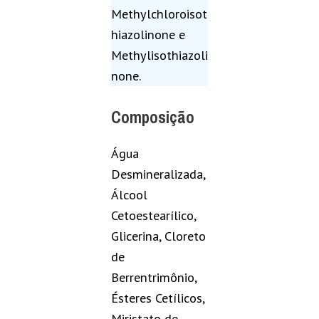
Methylchloroisot
hiazolinone e
Methylisothiazoli
none.
Composição
Água
Desmineralizada,
Álcool
Cetoestearílico,
Glicerina, Cloreto
de
Berrentrimônio,
Ésteres Cetílicos,
Miristato de