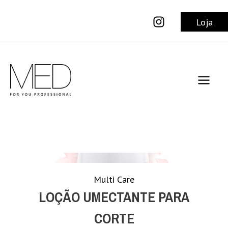
Ir
para
Loja
o
conteúdo
Main
Men
Multi Care
LOÇÃO UMECTANTE PARA
CORTE