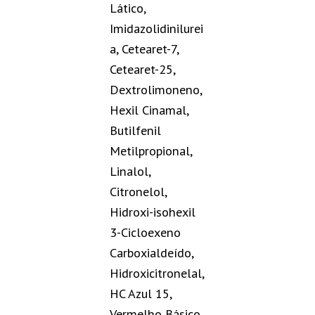
Lático,
Imidazolidinilurei
a, Cetearet-7,
Cetearet-25,
Dextrolimoneno,
Hexil Cinamal,
Butilfenil
Metilpropional,
Linalol,
Citronelol,
Hidroxi-isohexil
3-Cicloexeno
Carboxialdeído,
Hidroxicitronelal,
HC Azul 15,
Vermelho Básico