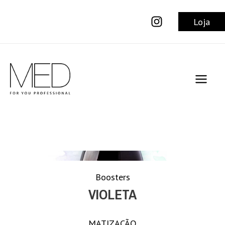
Ir
para
Loja
o
conteúdo
Main
Men
Boosters
VIOLETA
MATIZAÇÃO