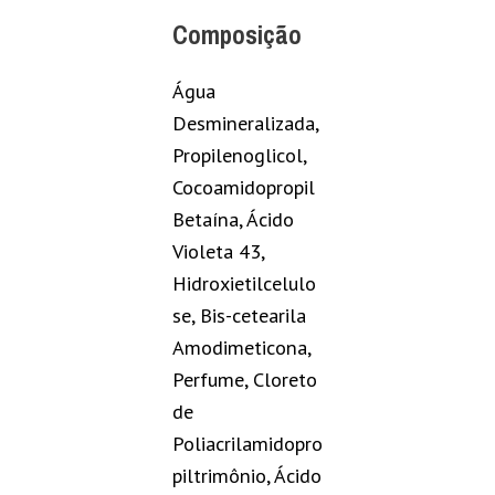
Composição
Água
Desmineralizada,
Propilenoglicol,
Cocoamidopropil
Betaína, Ácido
Violeta 43,
Hidroxietilcelulo
se, Bis-cetearila
Amodimeticona,
Perfume, Cloreto
de
Poliacrilamidopro
piltrimônio, Ácido